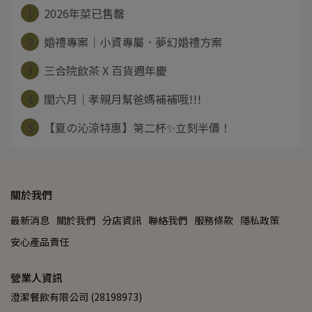
1
2026年菜已售罄
2
婚禮專案｜小資專屬．夢幻婚禮方案
3
三合院飲茶 X 百貨週年慶
4
閨六月｜孝親月幫爸媽補補哦!!!
5
【夏の沁涼特惠】第二杯✨立刻半價！
關於我們
最新消息
關於我們
分店資訊
聯絡我們
服務條款
隱私政策
安心產品責任
營業人資訊
澄潔餐飲有限公司 (28198973)