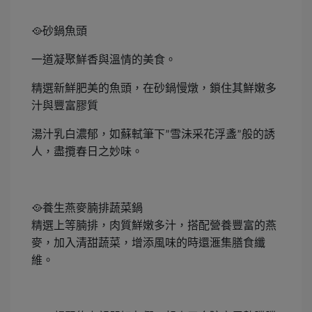
砂鍋魚頭
🥘
一道凝聚鮮香與溫情的美食。
精選新鮮肥美的魚頭，在砂鍋慢燉，鎖住其鮮嫩多
汁與豐富膠質
湯汁乳白濃郁，如蘇軾筆下
雪沬采花浮盞
般的誘
”
”
人，盡攬春日之妙味。
養生燕麥腩排蔬菜鍋
🥘
精選上等腩排，肉質鮮嫩多汁，搭配營養豐富的燕
麥，加入清甜蔬菜，增添風味的時還滙集膳食纖
維。