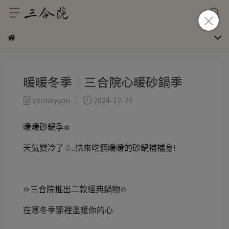
暖暖冬季｜三合院心暖砂鍋季
senheyuan
2024-12-20
暖暖砂鍋季
❄
天氣變冷了
☃
快來吃個暖暖的砂鍋補補身
︎..
!
三合院推出二款經典鍋物
🍲
🍲
在寒冬季節裡溫暖你的心