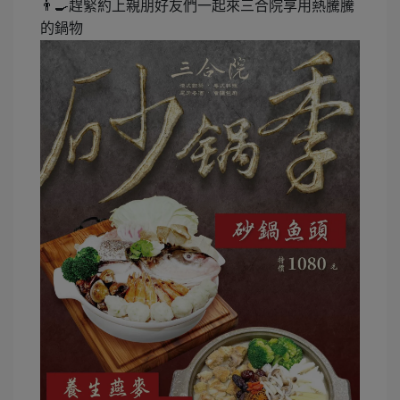
👨
🍳
趕緊約上親朋好友們一起來三合院享用熱騰騰
的
鍋物