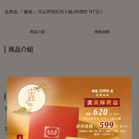
此商品 「 最高 」可以折抵紅利
0
點 (約等於
NT$0
)
商品介紹
規格說明
商品介紹
規格說明
保存方式：冷凍15天
加熱及食用方法：退冰後，在電鍋預熱後，蒸約7分即可。